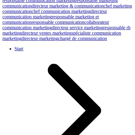
responsable communication marketing
responsable marketing
communication
directeur marketing & communication
chef marketing
communication
chef communication marketing
directeur
communication marketing
responsable marketing et
communication
responsable communication
collaborateur
communication marketing
directeur service marketing
responsable rh
marketing
directeur ventes marketing
spécialiste communication
marketing
directeur marketing
chargé de communication
Start