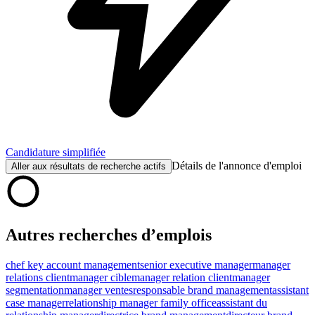
Candidature simplifiée
Détails de l'annonce d'emploi
Aller aux résultats de recherche actifs
Autres recherches d’emplois
chef key account management
senior executive manager
manager
relations client
manager cible
manager relation client
manager
segmentation
manager ventes
responsable brand management
assistant
case manager
relationship manager family office
assistant du