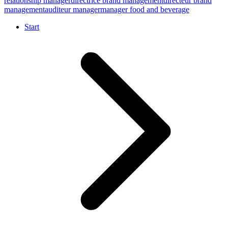
relationship manager
directrice brand management
directeur brand
management
auditeur manager
manager food and beverage
Start