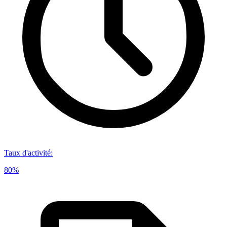
Taux d'activité
:
80%