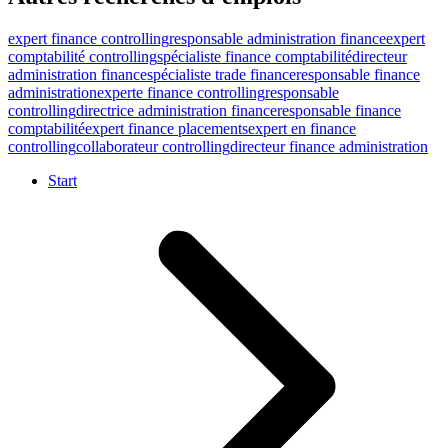
expert finance controlling
responsable administration finance
expert
comptabilité controlling
spécialiste finance comptabilité
directeur
administration finance
spécialiste trade finance
responsable finance
administration
experte finance controlling
responsable
controlling
directrice administration finance
responsable finance
comptabilité
expert finance placements
expert en finance
controlling
collaborateur controlling
directeur finance administration
Start