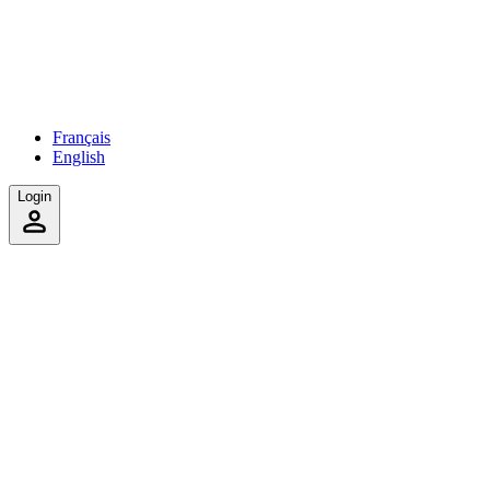
Français
English
Login