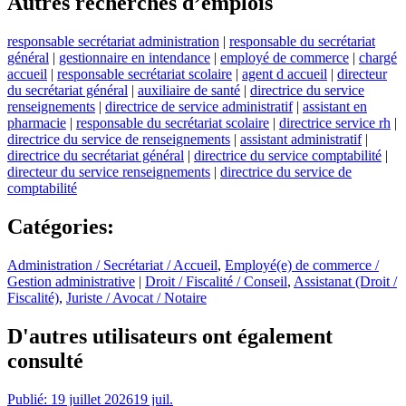
Autres recherches d’emplois
responsable secrétariat administration
|
responsable du secrétariat
général
|
gestionnaire en intendance
|
employé de commerce
|
chargé
accueil
|
responsable secrétariat scolaire
|
agent d accueil
|
directeur
du secrétariat général
|
auxiliaire de santé
|
directrice du service
renseignements
|
directrice de service administratif
|
assistant en
pharmacie
|
responsable du secrétariat scolaire
|
directrice service rh
|
directrice du service de renseignements
|
assistant administratif
|
directrice du secrétariat général
|
directrice du service comptabilité
|
directeur du service renseignements
|
directrice du service de
comptabilité
Catégories
:
Administration / Secrétariat / Accueil
,
Employé(e) de commerce /
Gestion administrative
|
Droit / Fiscalité / Conseil
,
Assistanat (Droit /
Fiscalité)
,
Juriste / Avocat / Notaire
D'autres utilisateurs ont également
consulté
Publié: 19 juillet 2026
19 juil.